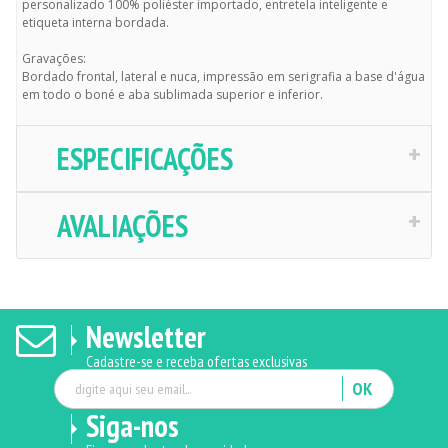
personalizado 100% poliéster importado, entretela inteligente e
etiqueta interna bordada.
Gravações:
Bordado frontal, lateral e nuca, impressão em serigrafia a base d'água
em todo o boné e aba sublimada superior e inferior.
ESPECIFICAÇÕES
AVALIAÇÕES
Newsletter
Cadastre-se e receba ofertas exclusivas
OK
Siga-nos