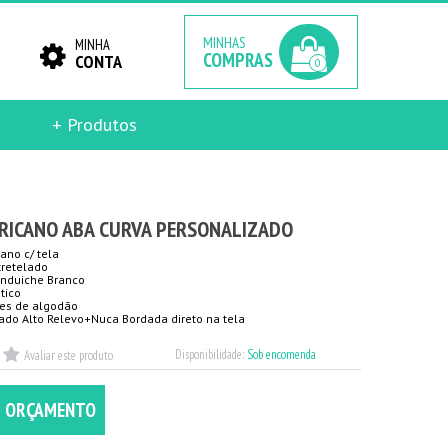
MINHAS
MINHA
COMPRAS
CONTA
0
+ Produtos
RICANO ABA CURVA PERSONALIZADO
ano c/ tela
tretelado
anduiche Branco
tico
les de algodão
ado Alto Relevo+Nuca Bordada direto na tela
Disponibilidade:
Sob encomenda
Avaliar este produto
R ORÇAMENTO