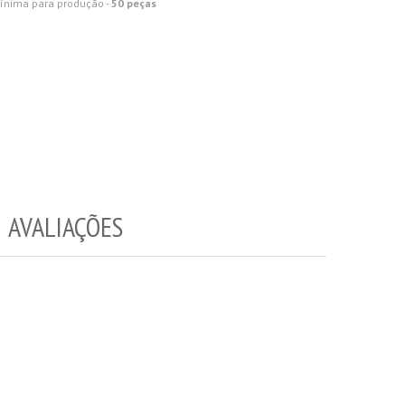
ínima para produção -
50 peças
AVALIAÇÕES