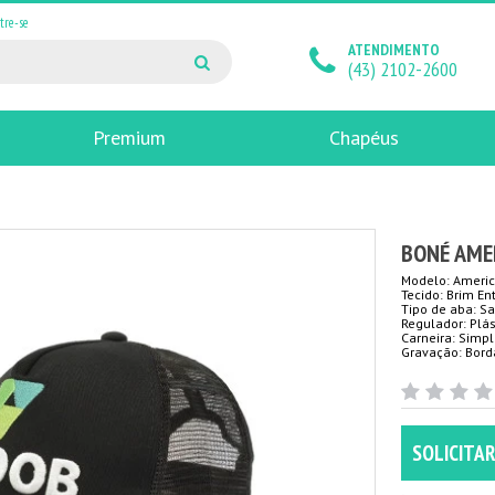
tre-se
ATENDIMENTO
(43) 2102-2600
Premium
Chapéus
BONÉ AME
Modelo: Americ
Tecido: Brim En
Tipo de aba: S
Regulador: Plás
Carneira: Simp
Gravação: Bord
SOLICITA