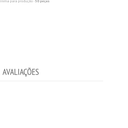
ínima para produção -
50 peças
AVALIAÇÕES