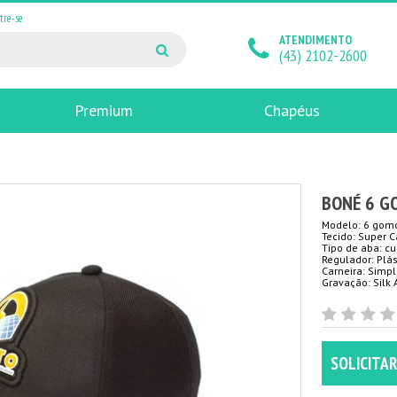
tre-se
ATENDIMENTO
(43) 2102-2600
Premium
Chapéus
BONÉ 6 G
Modelo: 6 gom
Tecido: Super C
Tipo de aba: c
Regulador: Plás
Carneira: Simp
Gravação: Silk
SOLICITA