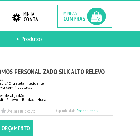
MINHAS
MINHA
COMPRAS
CONTA
0
+ Produtos
OMOS PERSONALIZADO SILK ALTO RELEVO
os
ap c/ Entretela Inteligente
urva com 4 costuras
tico
les de algodão
 Alto Relevo + Bordado Nuca
Disponibilidade:
Sob encomenda
Avaliar este produto
R ORÇAMENTO