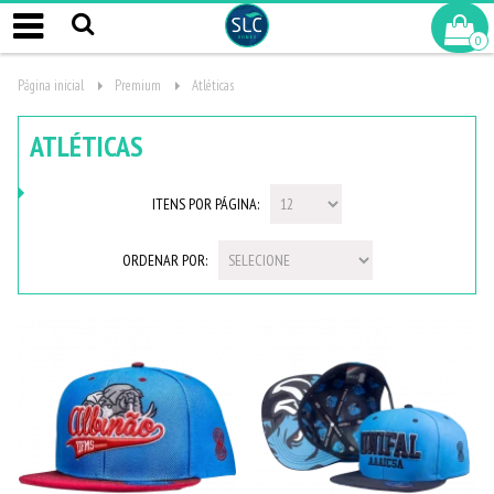
0
Página inicial
Premium
Atléticas
ATLÉTICAS
ITENS POR PÁGINA:
ORDENAR POR: